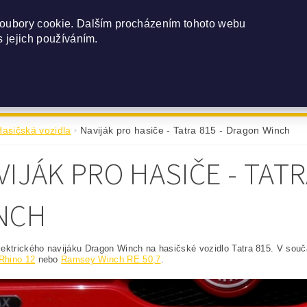
seal@seal-navijaky.cz
(+420) 602 520 086
oubory cookie. Dalším procházením tohoto webu
s jejich používáním.
NSTVÍ
O NÁS
MONTÁŽ
REALIZOVANÉ MONTÁŽE
Hasičská vozidla
Naviják pro hasiče - Tatra 815 - Dragon Winch
VIJÁK PRO HASIČE - TAT
NCH
ektrického navijáku Dragon Winch na hasičské vozidlo Tatra 815. V sou
hino 12
nebo
Ramsey Winch RE 50,7
.