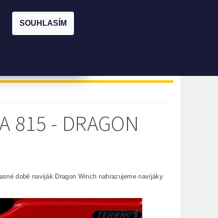
|
PŘIHLÁŠENÍ
REGISTRACE
SOUHLASÍM
KOŠÍK:
0 Kč
KONTAKTY
PŮJČOVNA
RA 815 - DRAGON
časné době naviják Dragon Winch nahrazujeme navijáky