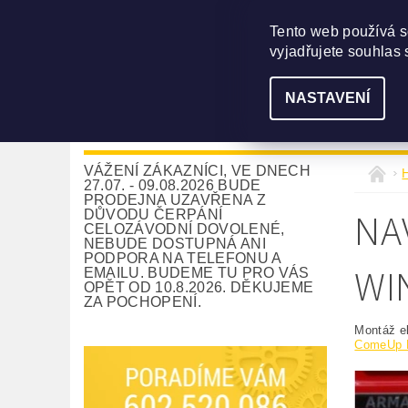
Tento web používá s
vyjadřujete souhlas 
NASTAVENÍ
NAVIJÁKY
DLE UŽITÍ
PŘÍSLUŠE
VÁŽENÍ ZÁKAZNÍCI, VE DNECH
27.07. - 09.08.2026 BUDE
PRODEJNA UZAVŘENA Z
NA
DŮVODU ČERPÁNÍ
CELOZÁVODNÍ DOVOLENÉ,
NEBUDE DOSTUPNÁ ANI
PODPORA NA TELEFONU A
WI
EMAILU. BUDEME TU PRO VÁS
OPĚT OD 10.8.2026. DĚKUJEME
ZA POCHOPENÍ.
Montáž el
ComeUp R