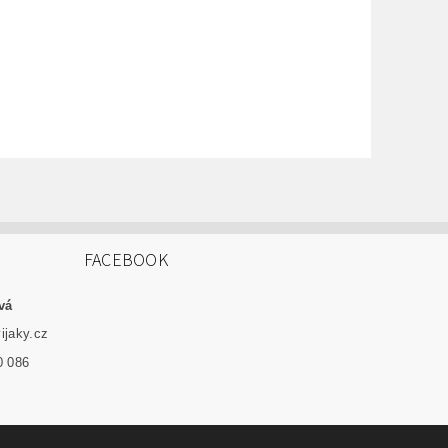
FACEBOOK
vá
ijaky.cz
0 086