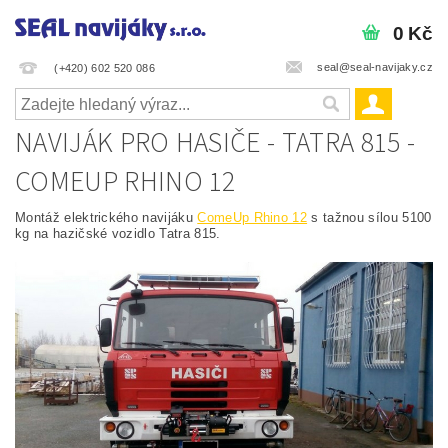
0 Kč
seal@seal-navijaky.cz
(+420) 602 520 086
NAVIJÁK PRO HASIČE - TATRA 815 -
COMEUP RHINO 12
Montáž elektrického navijáku
ComeUp Rhino 12
s tažnou sílou 5100
kg na hazičské vozidlo Tatra 815.