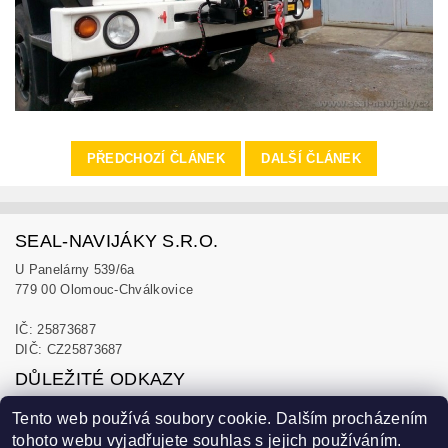
PŘEDCHOZÍ ČLÁNEK
DALŠÍ ČLÁNEK
SEAL-NAVIJÁKY S.R.O.
U Panelárny 539/6a
779 00 Olomouc-Chválkovice
IČ: 25873687
DIČ: CZ25873687
DŮLEŽITÉ ODKAZY
Obchodní podmínky
Tento web používá soubory cookie. Dalším procházením
Zásady ochrany osobních údajů
tohoto webu vyjadřujete souhlas s jejich používáním.
Blog