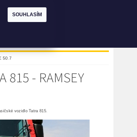
|
PŘIHLÁŠENÍ
REGISTRACE
SOUHLASÍM
KOŠÍK:
0 Kč
KONTAKTY
PŮJČOVNA
E 50.7
A 815 - RAMSEY
sičské vozidlo Tatra 815.