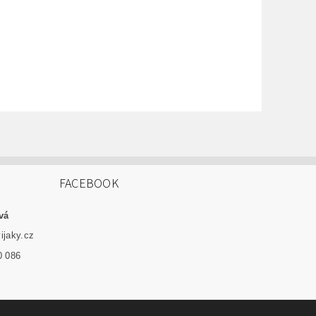
FACEBOOK
vá
ijaky.cz
0 086