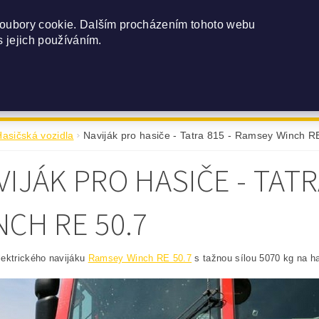
seal@seal-navijaky.cz
(+420) 602 520 086
oubory cookie. Dalším procházením tohoto webu
s jejich používáním.
NSTVÍ
O NÁS
MONTÁŽ
REALIZOVANÉ MONTÁŽE
Hasičská vozidla
Naviják pro hasiče - Tatra 815 - Ramsey Winch R
VIJÁK PRO HASIČE - TATR
NCH RE 50.7
ektrického navijáku
Ramsey Winch RE 50.7
s tažnou sílou 5070 kg na ha