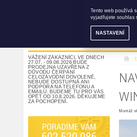
Tento web používá s
vyjadřujete souhlas 
NASTAVENÍ
NAVIJÁKY
DLE UŽITÍ
PŘÍSLUŠE
VÁŽENÍ ZÁKAZNÍCI, VE DNECH
27.07. - 09.08.2026 BUDE
PRODEJNA UZAVŘENA Z
NA
DŮVODU ČERPÁNÍ
CELOZÁVODNÍ DOVOLENÉ,
NEBUDE DOSTUPNÁ ANI
PODPORA NA TELEFONU A
WI
EMAILU. BUDEME TU PRO VÁS
OPĚT OD 10.8.2026. DĚKUJEME
ZA POCHOPENÍ.
Montáž el