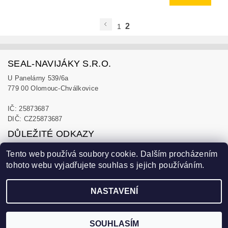
2
1
SEAL-NAVIJÁKY S.R.O.
U Panelárny 539/6a
779 00 Olomouc-Chválkovice
IČ: 25873687
DIČ: CZ25873687
DŮLEŽITÉ ODKAZY
Obchodní podmínky
Tento web používá soubory cookie. Dalším procházením
Zásady ochrany osobních údajů
tohoto webu vyjadřujete souhlas s jejich používáním.
Blog
NASTAVENÍ
Upravit nastavení cookies
2026 ©
Seal navijáky s.r.o.
, všechna práva vyhrazena
Vytvořil Shoptet
SOUHLASÍM