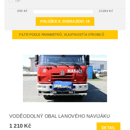
TIP
350
Kč
21284
Kč
POLOŽEK K ZOBRAZENÍ:
19
FILTR PODLE PARAMETRŮ, VLASTNOSTÍ A VÝROBCŮ
VODĚODOLNÝ OBAL LANOVÉHO NAVIJÁKU
1 210 Kč
DETAIL