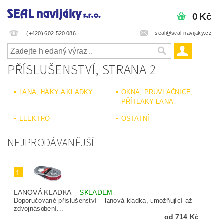
0 Kč
seal@seal-navijaky.cz
(+420) 602 520 086
PŘÍSLUŠENSTVÍ
, STRANA 2
LANA, HÁKY A KLADKY
OKNA, PRŮVLAČNICE,
PŘÍTLAKY LANA
ELEKTRO
OSTATNÍ
NEJPRODÁVANĚJŠÍ
1.
LANOVÁ KLADKA
–
SKLADEM
Doporučované příslušenství – lanová kladka, umožňující až
zdvojnásobení...
od 714 Kč