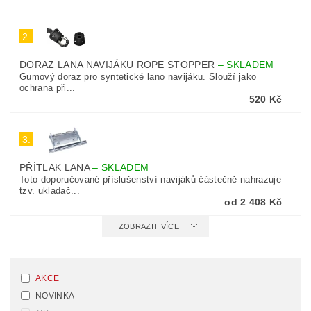
2.
DORAZ LANA NAVIJÁKU ROPE STOPPER
–
SKLADEM
Gumový doraz pro syntetické lano navijáku. Slouží jako
ochrana při...
520 Kč
3.
PŘÍTLAK LANA
–
SKLADEM
Toto doporučované příslušenství navijáků částečně nahrazuje
tzv. ukladač...
od 2 408 Kč
ZOBRAZIT VÍCE
AKCE
NOVINKA