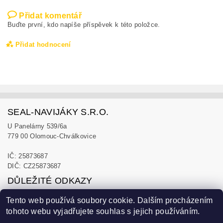
Přidat komentář
Buďte první, kdo napíše příspěvek k této položce.
Přidat hodnocení
SEAL-NAVIJÁKY S.R.O.
U Panelárny 539/6a
779 00 Olomouc-Chválkovice
IČ: 25873687
DIČ: CZ25873687
DŮLEŽITÉ ODKAZY
Obchodní podmínky
Tento web používá soubory cookie. Dalším procházením
Zásady ochrany osobních údajů
tohoto webu vyjadřujete souhlas s jejich používáním.
Blog