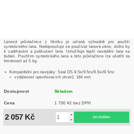
Lanová průvlačnice z hliníku je určená výhradně pro použití
syntetického lana. Nedoporučuje se používat lanové okno, došlo by
k zadrhávání a poškození lana. Umožňuje lepší navádění lana na
buben. Použitím syntetického lana a této průvlačnice lze ušetřit na
hmotnosti až 5 kg.
Kompatibilní pro navijáky: Seal DS-9.5s/9.5rs/9.5si/9.5rsi:
vzdálenost upevňovacích otvorů: 184 mm.
Dostupnost
Skladem
Cena
1 700 Kč bez DPH
2 057 Kč