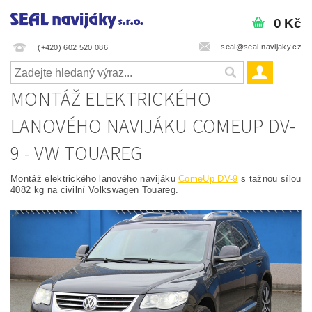
0 Kč
seal@seal-navijaky.cz
(+420) 602 520 086
MONTÁŽ ELEKTRICKÉHO
LANOVÉHO NAVIJÁKU COMEUP DV-
9 - VW TOUAREG
Montáž elektrického lanového navijáku
ComeUp DV-9
s tažnou sílou
4082 kg na civilní Volkswagen Touareg.