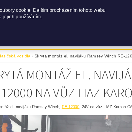
seal@seal-navijaky.cz
(+420) 602 520 086
oubory cookie. Dalším procházením tohoto webu
s jejich používáním.
NSTVÍ
O NÁS
MONTÁŽ
REALIZOVANÉ MONTÁŽE
Hasičská vozidla
Skrytá montáž el. navijáku Ramsey Winch RE-12
RYTÁ MONTÁŽ EL. NAVIJ
-12000 NA VŮZ LIAZ KAR
ontáž el. navijáku Ramsey Winch,
RE-12000
, 24V na vůz LIAZ Karosa C