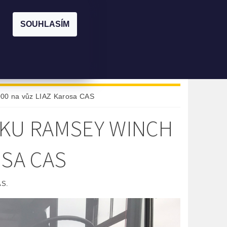
|
PŘIHLÁŠENÍ
REGISTRACE
SOUHLASÍM
KOŠÍK:
0 Kč
KONTAKTY
PŮJČOVNA
000 na vůz LIAZ Karosa CAS
ÁKU RAMSEY WINCH
OSA CAS
AS.