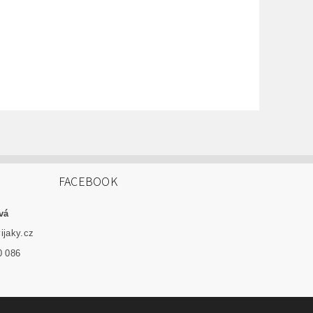
FACEBOOK
vá
ijaky.cz
0 086