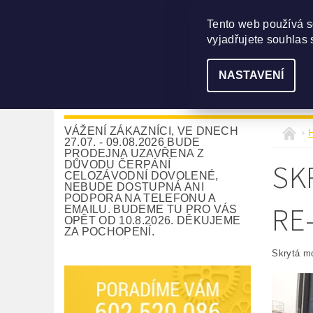
Tento web používá s
vyjadřujete souhlas 
NASTAVENÍ
NAVIJÁKY
DLE UŽITÍ
PŘÍSLUŠE
VÁŽENÍ ZÁKAZNÍCI, VE DNECH
27.07. - 09.08.2026 BUDE
PRODEJNA UZAVŘENA Z
SK
DŮVODU ČERPÁNÍ
CELOZÁVODNÍ DOVOLENÉ,
NEBUDE DOSTUPNÁ ANI
PODPORA NA TELEFONU A
RE
EMAILU. BUDEME TU PRO VÁS
OPĚT OD 10.8.2026. DĚKUJEME
ZA POCHOPENÍ.
Skrytá m