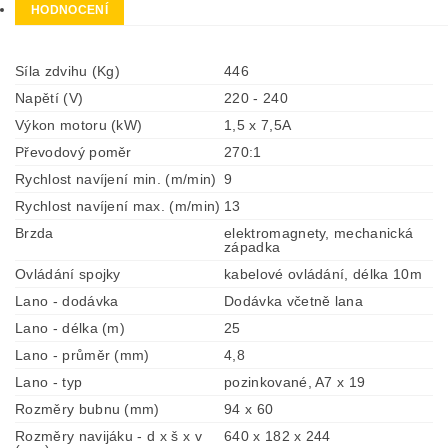
HODNOCENÍ
Síla zdvihu (Kg)
446
Napětí (V)
220 - 240
Výkon motoru (kW)
1,5 x 7,5A
Převodový poměr
270:1
Rychlost navíjení min. (m/min)
9
Rychlost navíjení max. (m/min)
13
Brzda
elektromagnety, mechanická
západka
Ovládání spojky
kabelové ovládání, délka 10m
Lano - dodávka
Dodávka včetně lana
Lano - délka (m)
25
Lano - průměr (mm)
4,8
Lano - typ
pozinkované, A7 x 19
Rozměry bubnu (mm)
94 x 60
Rozměry navijáku - d x š x v
640 x 182 x 244