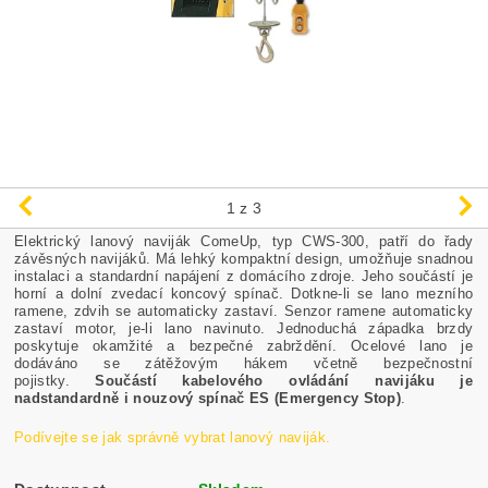
1
z 3
Elektrický lanový naviják ComeUp, typ CWS-300, patří do řady
závěsných navijáků. Má lehký kompaktní design, umožňuje snadnou
instalaci a standardní napájení z domácího zdroje. Jeho součástí je
horní a dolní zvedací koncový spínač. Dotkne-li se lano mezního
ramene, zdvih se automaticky zastaví. Senzor ramene automaticky
zastaví motor, je-li lano navinuto. Jednoduchá západka brzdy
poskytuje okamžité a bezpečné zabrždění. Ocelové lano je
dodáváno se zátěžovým hákem včetně bezpečnostní
pojistky.
Součástí kabelového ovládání navijáku je
nadstandardně i nouzový spínač ES (Emergency Stop)
.
Podívejte se jak správně vybrat lanový naviják.