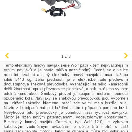
1
z 3
Tento elektrický lanový naviják série Wolf patří k těm nejkvalitnějším
typům navijáků a je navíc takřka nezničitelný. Jedná se o velice
robustní, kvalitní a silný elektrický lanový naviják s max. tažnou
silou 5443 kg. Jeho předností je v elektrické řadě především
dvoustupňová šneková převodovka, vyznačující se několikanásobně
delší životností oproti převodovce planetové, a pak také jeho vysoce
odolná konstrukce. Šnekový převod je spojen s motorem pomocí
ozubeného kola. Navijáky se šnekovou převodovkou jsou výborné i
na udržení tažného břemene, stačí zde velmi malá brzdící síla.
Navíc zde odpadá nutnost brždění a tím i případná porucha brzd.
Nevýhodou této převodovky je poněkud nižší rychlost navijáku.
Motor je řízen novým patentovaným, voděvzdorným kontaktorem.
Elektrický lanový naviják ComeUp, typ Wolf 12.0, je vybaven
kabelovým vodotěsným ovládáním o délce 5-ti metrů s LED
signalizací teploty motoru, lanovým oknem a může být vybaven i