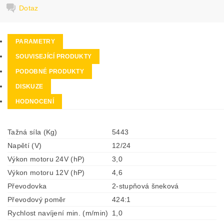
Dotaz
PARAMETRY
SOUVISEJÍCÍ PRODUKTY
PODOBNÉ PRODUKTY
DISKUZE
HODNOCENÍ
Tažná síla (Kg)
5443
Napětí (V)
12/24
Výkon motoru 24V (hP)
3,0
Výkon motoru 12V (hP)
4,6
Převodovka
2-stupňová šneková
Převodový poměr
424:1
Rychlost navíjení min. (m/min)
1,0