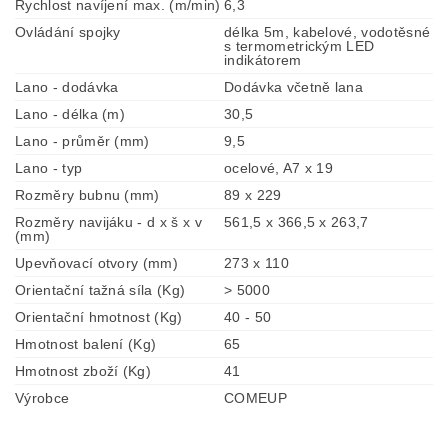
Rychlost navíjení max. (m/min)
6,3
Ovládání spojky
délka 5m, kabelové, vodotěsné
s termometrickým LED
indikátorem
Lano - dodávka
Dodávka včetně lana
Lano - délka (m)
30,5
Lano - průměr (mm)
9,5
Lano - typ
ocelové, A7 x 19
Rozměry bubnu (mm)
89 x 229
Rozměry navijáku - d x š x v
561,5 x 366,5 x 263,7
(mm)
Upevňovací otvory (mm)
273 x 110
Orientační tažná síla (Kg)
> 5000
Orientační hmotnost (Kg)
40 - 50
Hmotnost balení (Kg)
65
Hmotnost zboží (Kg)
41
Výrobce
COMEUP