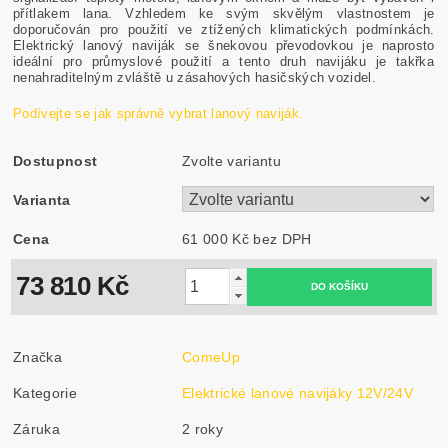
přítlakem lana. Vzhledem ke svým skvělým vlastnostem je
doporučován pro použití ve ztížených klimatických podmínkách.
Elektrický lanový naviják se šnekovou převodovkou je naprosto
ideální pro průmyslové použití a tento druh navijáku je takřka
nenahraditelným zvláště u zásahových hasičských vozidel.
Podívejte se jak správně vybrat lanový naviják.
Dostupnost
Zvolte variantu
Varianta
Cena
61 000 Kč bez DPH
73 810 Kč
Značka
ComeUp
Kategorie
Elektrické lanové navijáky 12V/24V
Záruka
2 roky