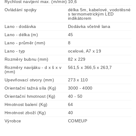
Rychlost navíjení max. (m/min)
10,6
Ovládání spojky
délka 5m, kabelové, vodotěsné
s termometrickým LED
indikátorem
Lano - dodávka
Dodávka včetně lana
Lano - délka (m)
45
Lano - průměr (mm)
8
Lano - typ
ocelové, A7 x 19
Rozměry bubnu (mm)
82 x 229
Rozměry navijáku - d x š x v
561,5 x 366,5 x 263,7
(mm)
Upevňovací otvory (mm)
273 x 110
Orientační tažná síla (Kg)
3000 - 4000
Orientační hmotnost (Kg)
40 - 50
Hmotnost balení (Kg)
64
Hmotnost zboží (Kg)
40
Výrobce
COMEUP