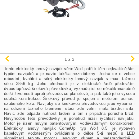
1
z 3
Tento elektrický lanový naviják série Wolf patří k těm nejkvalitnějším
typům navijáků a je navíc takřka nezničitelný. Jedná se o velice
robustní, kvalitní a silný elektrický lanový naviják s max. tažnou
silou 3856 kg. Jeho předností je v elektrické řadě především
dvoustupňová šneková převodovka, vyznačující se několikanásobně
delší životností oproti převodovce planetové, a pak také jeho vysoce
odolná konstrukce. Šnekový převod je spojen s motorem pomocí
ozubeného kola. Navijáky se šnekovou převodovkou jsou výborné i
na udržení tažného břemene, stačí zde velmi malá brzdící síla.
Navíc zde odpadá nutnost brdění a tím i případná porucha brzd.
Nevýhodou této převodovky je poněkud nižší rychlost navijáku.
Motor je řízen novým patentovaným, voděvzdorným kontaktorem.
Elektrický lanový naviják ComeUp, typ Wolf 8.5, je vybaven
kabelovým vodotěsným ovládáním o délce 5-ti metrů s LED
signalizací teploty motoru, lanovým oknem a nadstandardně i