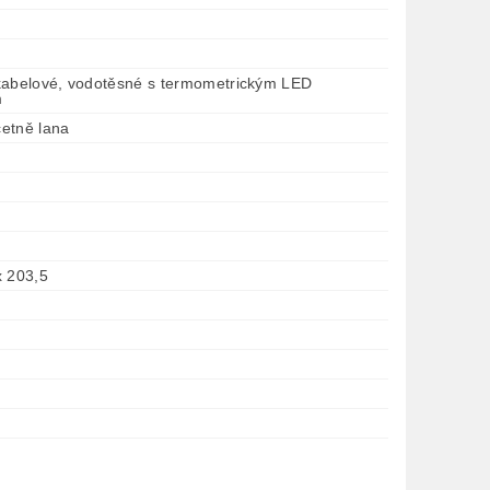
kabelové, vodotěsné s termometrickým LED
m
etně lana
x 203,5