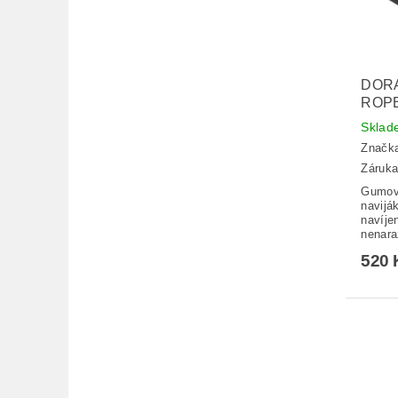
DORA
ROP
Sklad
Značk
Záruka
Gumový
navijá
navíje
nenara
520 