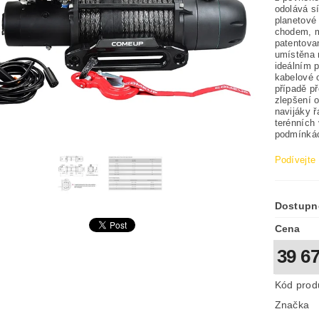
odolává sí
planetové
chodem, m
patentovan
umístěna m
ideálním 
kabelové 
případě p
zlepšení 
navijáky 
terénních 
podmínká
Podívejte 
Dostupn
Cena
39 6
Kód prod
Značka