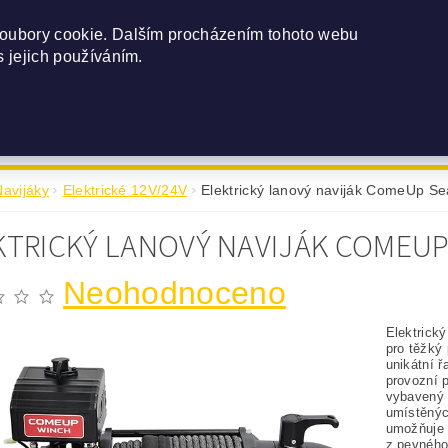
seal@seal-navijaky.cz
(+420) 602 520 086
oubory cookie. Dalším procházením tohoto webu
s jejich používáním.
NSTVÍ
O NÁS
MONTÁŽ
REALIZOVANÉ MONTÁŽE
Navijáky
Elektrické 12V/24V
Elektrický lanový naviják ComeUp Se
KTRICKÝ LANOVÝ NAVIJÁK COMEUP 
Neohodnoceno
Elektrický
pro těžký
unikátní ř
provozní 
vybavený 
umístěnýc
umožňuje 
z pevného