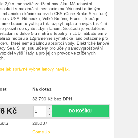
le 2,0 x jmenovité zatížení navijáku. Má robustní
 soukolí s maximální mechanickou účinností a tichým
echanickou kónickou brzdu CBS (Cone Brake Structure)
ou v USA, Německu, Velké Británii, Francii, která je
imo buben, urychluje tak rozptyl tepla a naviják tak činí
pro použití se syntetickým lanem. Součástí je vodotěsné
ovládání o délce 5-ti metrů s tepelným LED indikátorem v
řehřátí motoru a 12pramenné syntetické lano potažené pro
oděru, které nemá žádnou absorpci vody. Elektrické lanové
řady Seal Slim jsou určeny pro účely samovyprošťování
vozidel vyšší řady a pro jejich provoz ve ztížených
ch.
se jak správně vybrat lanový naviják.
ost
Na dotaz
32 790 Kč bez DPH
76 Kč
uktu
295037
ComeUp