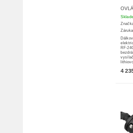
OVL
Sklad
Značk
Záruka
Dálkov
elektr
RF-24C
bezdrá
vysíla
lithiov
4 23