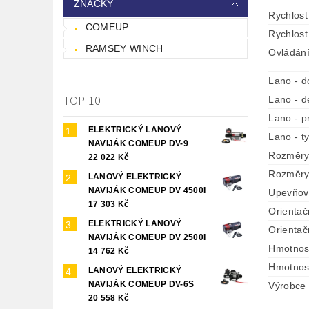
ZNAČKY
Rychlost
COMEUP
Rychlost
RAMSEY WINCH
Ovládání
Lano - 
TOP 10
Lano - d
Lano - 
ELEKTRICKÝ LANOVÝ
Lano - t
NAVIJÁK COMEUP DV-9
Rozměry
22 022 Kč
Rozměry 
LANOVÝ ELEKTRICKÝ
NAVIJÁK COMEUP DV 4500I
Upevňov
17 303 Kč
Orientač
ELEKTRICKÝ LANOVÝ
Orientač
NAVIJÁK COMEUP DV 2500I
Hmotnost
14 762 Kč
Hmotnost
LANOVÝ ELEKTRICKÝ
NAVIJÁK COMEUP DV-6S
Výrobce
20 558 Kč