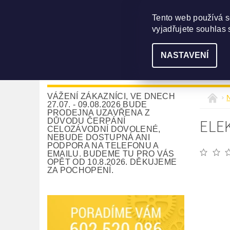
Tento web používá s
vyjadřujete souhlas 
NASTAVENÍ
NAVIJÁKY
DLE UŽITÍ
PŘÍSLUŠE
VÁŽENÍ ZÁKAZNÍCI, VE DNECH
27.07. - 09.08.2026 BUDE
PRODEJNA UZAVŘENA Z
ELE
DŮVODU ČERPÁNÍ
CELOZÁVODNÍ DOVOLENÉ,
NEBUDE DOSTUPNÁ ANI
PODPORA NA TELEFONU A
EMAILU. BUDEME TU PRO VÁS
OPĚT OD 10.8.2026. DĚKUJEME
ZA POCHOPENÍ.