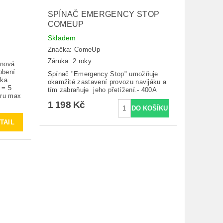
SPÍNAČ EMERGENCY STOP
COMEUP
Skladem
Značka:
ComeUp
Záruka: 2 roky
anová
obení
Spínač "Emergency Stop" umožňuje
dka
okamžité zastavení provozu navijáku a
 = 5
tím zabraňuje jeho přetížení.- 400A
ěru max
1 198 Kč
TAIL