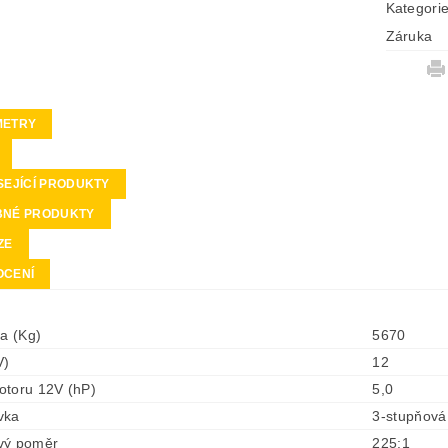
Kategori
Záruka
METRY
SEJÍCÍ PRODUKTY
BNÉ PRODUKTY
ZE
OCENÍ
la (Kg)
5670
V)
12
otoru 12V (hP)
5,0
vka
3-stupňová
vý poměr
225:1