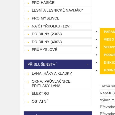
PRO HASIČE
LESNÍ A LESNICKÉ NAVIJÁKY
PRO MYSLIVCE
NA ČTYŘKOLKU (12V)
PARA
DO DÍLNY (230V)
VIDEO
DO DÍLNY (400V)
SOUVI
PRŮMYSLOVÉ
PODO
DISKU
PŘÍSLUŠENSTVÍ
HODN
LANA, HÁKY A KLADKY
OKNA, PRŮVLAČNICE,
PŘÍTLAKY LANA
Tažná sí
Napětí (
ELEKTRO
Výkon m
OSTATNÍ
Převodo
Převodo