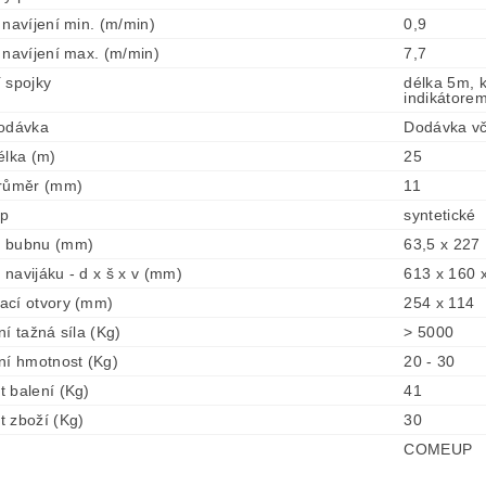
 navíjení min. (m/min)
0,9
 navíjení max. (m/min)
7,7
 spojky
délka 5m, 
indikátore
dodávka
Dodávka vč
élka (m)
25
průměr (mm)
11
yp
syntetické
 bubnu (mm)
63,5 x 227
navijáku - d x š x v (mm)
613 x 160 
ací otvory (mm)
254 x 114
ní tažná síla (Kg)
> 5000
ní hmotnost (Kg)
20 - 30
 balení (Kg)
41
 zboží (Kg)
30
COMEUP