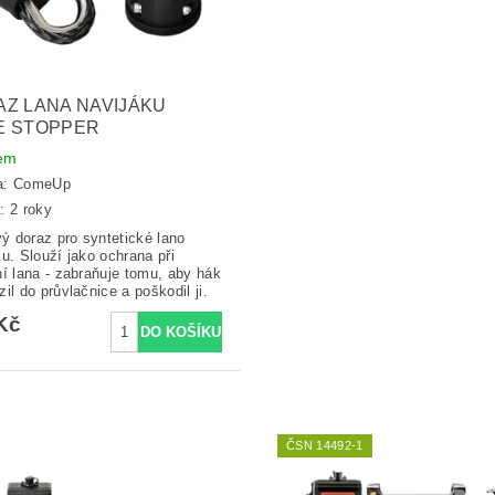
Z LANA NAVIJÁKU
E STOPPER
em
a:
ComeUp
: 2 roky
 doraz pro syntetické lano
ku. Slouží jako ochrana při
ní lana - zabraňuje tomu, aby hák
zil do průvlačnice a poškodil ji.
Kč
ČSN 14492-1