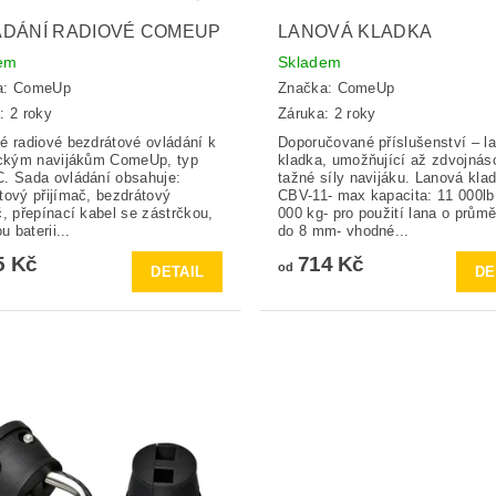
ÁDÁNÍ RADIOVÉ COMEUP
LANOVÁ KLADKA
em
Skladem
a:
ComeUp
Značka:
ComeUp
: 2 roky
Záruka: 2 roky
é radiové bezdrátové ovládání k
Doporučované příslušenství – l
ickým navijákům ComeUp, typ
kladka, umožňující až zdvojnás
. Sada ovládání obsahuje:
tažné síly navijáku. Lanová kla
tový přijímač, bezdrátový
CBV-11- max kapacita: 11 000lb
č, přepínací kabel se zástrčkou,
000 kg- pro použití lana o prům
ou baterii...
do 8 mm- vhodné...
5 Kč
714 Kč
od
DETAIL
DE