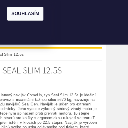
|
PŘIHLÁŠENÍ
REGISTRACE
SOUHLASÍM
KOŠÍK:
0 Kč
KONTAKTY
PŮJČOVNA
al Slim 12.5s
SEAL SLIM 12.5S
 lanový naviják ComeUp, typ Seal Slim 12.5s je ideální
 provoz s maximální tažnou silou 5670 kg, navazuje na
adu navijáků Seal Gen. Naviják je určen pro extrémní
podmínky. Jeho vysoce výkonný sériový vinutý motor je
tepelným spínačem proti přehřátí motoru. 16 stejně
h otvorů pro kolíky s ergonomickou rukojetí ve tvaru T
přemístění v krocích po 22,5 stupni. Naviják je vyroben
 hliníkového pouzdra odlévaného pod tlakem, které