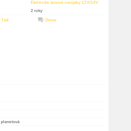
e
Elektrické lanové navijáky 12V/24V
2 roky
Tisk
Dotaz
 planetová